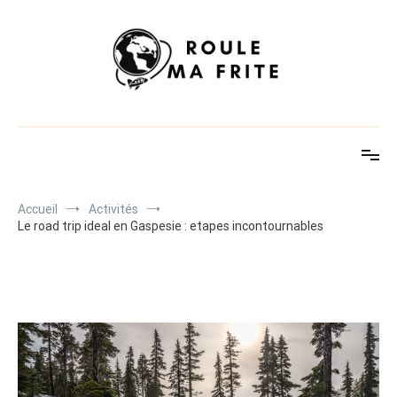
Aller
au
contenu
Idées et astuces voyage
Accueil
Activités
Le road trip ideal en Gaspesie : etapes incontournables